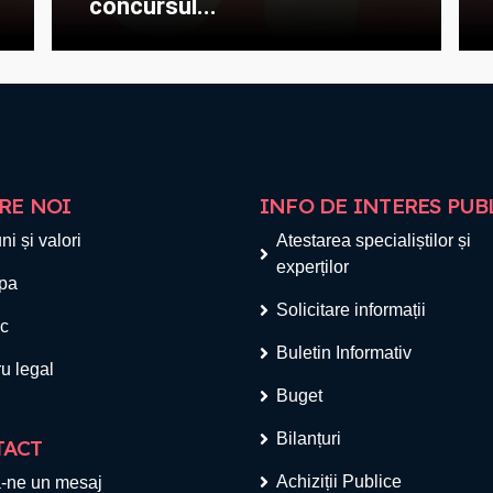
concursul...
RE NOI
INFO DE INTERES PUB
ni și valori
Atestarea specialiștilor și
experților
pa
Solicitare informații
ic
Buletin Informativ
u legal
Buget
Bilanțuri
TACT
Achiziții Publice
-ne un mesaj