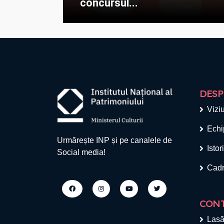
concursul...
DESP
Viziu
Echi
Urmărește INP și pe canalele de
Istor
Social media!
Cadr
CON
Lasă