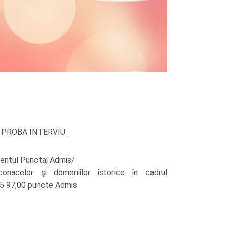
-
PROBA INTERVI
U
.
mentul Punctaj Admis/
onacelor şi domeniilor istorice în cadrul
15 97,00 puncte Admis