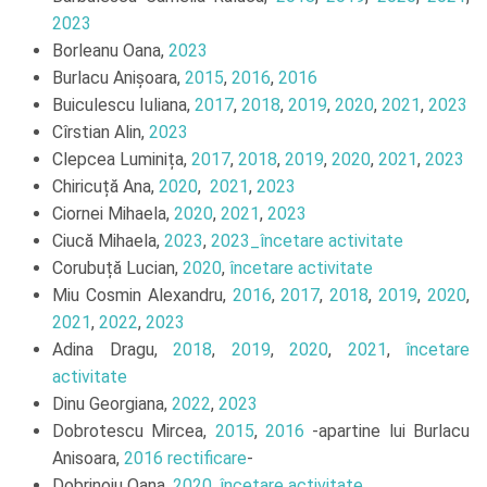
2023
Borleanu Oana,
2023
Burlacu Anișoara,
2015
,
2016
,
2016
Buiculescu Iuliana,
2017
,
2018
,
2019
,
2020
,
2021
,
2023
Cîrstian Alin,
2023
Clepcea Luminița,
2017
,
2018
,
2019
,
2020
,
2021
,
2023
Chiricuță Ana,
2020
,
2021
,
2023
Ciornei Mihaela,
2020
,
2021
,
2023
Ciucă Mihaela,
2023
,
2023_încetare activitate
Corubuță Lucian,
2020
,
încetare activitate
Miu Cosmin Alexandru,
2016
,
2017
,
2018
,
2019
,
2020
,
2021
,
2022
,
2023
Adina Dragu,
2018
,
2019
,
2020
,
2021
,
încetare
activitate
Dinu Georgiana,
2022
,
2023
Dobrotescu Mircea,
2015
,
2016
-apartine lui Burlacu
Anisoara,
2016 rectificare
-
Dobrinoiu Oana,
2020
,
încetare activitate