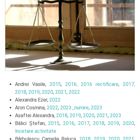
Andrei Vasile,
2015
,
2016,
2016 rectificare
,
2017,
2018
,
2019
,
2020
,
2021
,
2022
Alexandra Ezer,
2022
Aron Cosmina,
2022
,
2023_numire
,
2023
Asaftei Alexandra,
2018
,
2019
,
2020
,
2021
,
2023
Bâlici Ștefan,
2015
,
2016
,
2017
,
2018
,
2019
,
2020
,
încetare activitate
Bărbulescu Camelia Raluca,
2018
,
2019
,
2020
,
2021
,