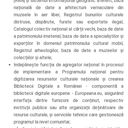
[RAN] și sistemul informațional geografic aferent, baza
națională de date a arhitecturii vernaculare din
muzeele în aer liber, Registrul bunurilor culturale
distruse, dispărute, furate sau exportate ilegal,
Catalogul colectiv național al cărții vechi, baza de date
a patrimoniului imaterial, baza de date a specialiștilor și
experților în domeniul patrimoniului cultural mobil,
Registrul arheologilor, baza de date a muzeelor și
colecțiilor și altele;
îndeplinește funcția de agregator național în procesul
de implementare a Programului național pentru
digitizarea resurselor culturale naționale și crearea
Bibliotecii Digitale a României - componentă a
bibliotecii digitale europene -
Europeana.eu
, asigurând
interfața dintre furnizorii de conținut, respectiv
instituții publice sau alte organizații deținătoare de
resurse culturale, și serviciile tehnice care gestionează
programul la nivel comunitar;