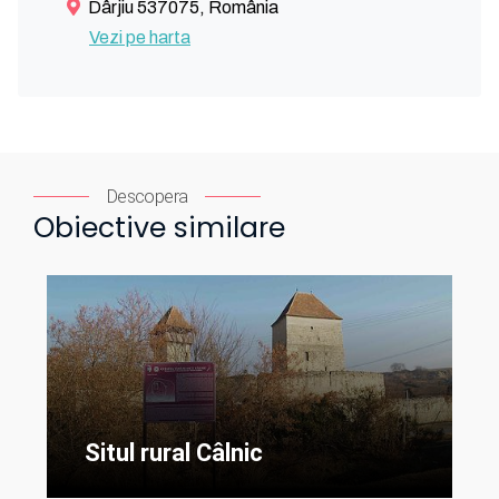
Dârjiu 537075, România
Vezi pe harta
Descopera
Obiective similare
Situl rural Câlnic