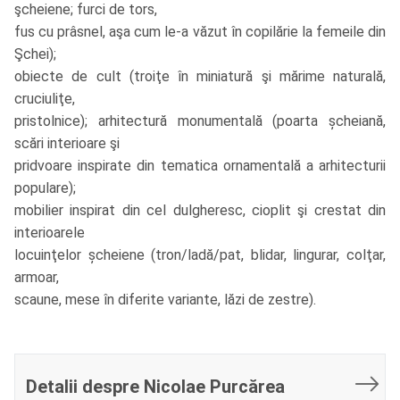
şcheiene; furci de tors,
fus cu prâsnel, aşa cum le-a văzut în copilărie la femeile din
Şchei);
obiecte de cult (troiţe în miniatură şi mărime naturală,
cruciuliţe,
pristolnice); arhitectură monumentală (poarta șcheiană,
scări interioare şi
pridvoare inspirate din tematica ornamentală a arhitecturii
populare);
mobilier inspirat din cel dulgheresc, cioplit şi crestat din
interioarele
locuinţelor șcheiene (tron/ladă/pat, blidar, lingurar, colţar,
armoar,
scaune, mese în diferite variante, lăzi de zestre).
Detalii despre Nicolae Purcărea