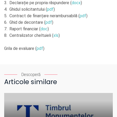
3. Declarație pe propria răspundere (
docx
)
4. Ghidul solicitantului (
pdf
)
5. Contract de finanțare nerambursabilă (
pdf
)
6. Ghid de decontare (
pdf
)
7. Raport financiar (
doc
)
8. Centralizator cheltuieli (
xls
)
Grila de evaluare (
pdf
)
Descoperă
Articole similare