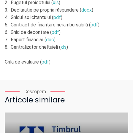
2. Bugetul proiectului (
xls
)
3. Declarație pe propria răspundere (
docx
)
4. Ghidul solicitantului (
pdf
)
5. Contract de finanțare nerambursabilă (
pdf
)
6. Ghid de decontare (
pdf
)
7. Raport financiar (
doc
)
8. Centralizator cheltuieli (
xls
)
Grila de evaluare (
pdf
)
Descoperă
Articole similare