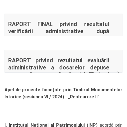
fondul Timbrul Monumentelor Istorice
Sesiunea VI – Subprogramul de
Restaurare II
RAPORT FINAL privind rezultatul
verificării administrative după
soluționarea contestațiilor a
dosarelor depuse pentru finanțare din
fondul Timbrul Monumentelor Istorice
Sesiunea VI – subprogramul de
RAPORT privind rezultatul evaluării
Restaurare II
administrative a dosarelor depuse
pentru finanțare din fondul Timbrul
Monumentelor Istorice Sesiunea VI –
subprogramul de Restaurare II
Apel de proiecte finanţate prin Timbrul Monumentelor
Istorice (sesiunea VI / 2024) - „Restaurare II”
I. Institutul Naţional al Patrimoniului (INP)
acordă prin