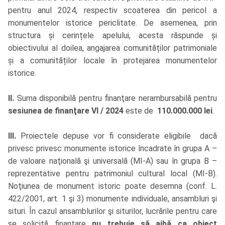
pentru anul 2024, respectiv scoaterea din pericol a
monumentelor istorice periclitate. De asemenea, prin
structura și cerințele apelului, acesta răspunde și
obiectivului al doilea, angajarea comunităților patrimoniale
și a comunităților locale în protejarea monumentelor
istorice.
II.
Suma disponibilă pentru finanţare nerambursabilă pentru
sesiunea de finanţare
VI / 2024
este de
110.000.000
lei
.
III.
Proiectele depuse vor fi considerate eligibile dacă
privesc privesc monumente istorice încadrate în grupa A –
de valoare naţională şi universală (MI-A) sau în grupa B –
reprezentative pentru patrimoniul cultural local (MI-B).
Noţiunea de monument istoric poate desemna (conf. L.
422/2001, art. 1 şi 3) monumente individuale, ansambluri şi
situri. În cazul ansamblurilor şi siturilor, lucrările pentru care
se solicită finanțare
nu trebuie să aibă ca obiect