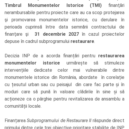
Timbrul Monumentelor Istorice (TMI)
finanţări
nerambursabile pentru proiecte care au ca scop protejarea
şi promovarea monumentelor istorice, cu derulare în
perioada cuprinsă între data semnării contractului de
finanţare şi
31 decembrie 2027
în cazul proiectelor
depuse în cadrul subprogramului
restaurare
.
Decizia INP de a acorda finanțări pentru
restaurarea
monumentelor istorice
urmărește să stimuleze
intervențiile dedicate celor mai vulnerabile dintre
monumentele istorice din România, abordate în corelație
cu țesutul urban sau cu peisajul din care fac parte și în
moduri care să pună în valoare clădirile în sine și să
acționeze ca o pârghie pentru revitalizarea de ansamblu a
comunității locale.
Finanțarea
Subprogramului de Restaurare II
răspunde direct
primului dintre cele trei obiective prioritare stabilite de INP