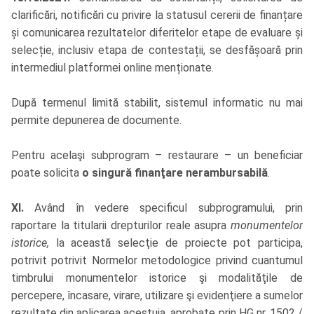
clarificări, notificări cu privire la statusul cererii de finanțare
și comunicarea rezultatelor diferitelor etape de evaluare și
selecție, inclusiv etapa de contestații, se desfășoară prin
intermediul platformei online menționate.
După termenul limită stabilit, sistemul informatic nu mai
permite depunerea de documente.
Pentru acelaşi subprogram – restaurare – un beneficiar
poate solicita
o singură finanţare nerambursabilă
.
XI.
Având în vedere specificul subprogramului, prin
raportare la titularii drepturilor reale asupra
monumentelor
istorice,
la această selecţie de proiecte pot participa,
potrivit potrivit Normelor metodologice privind cuantumul
timbrului monumentelor istorice şi modalităţile de
percepere, încasare, virare, utilizare şi evidenţiere a sumelor
rezultate din aplicarea acestuia, aprobate prin HG nr. 1502 /