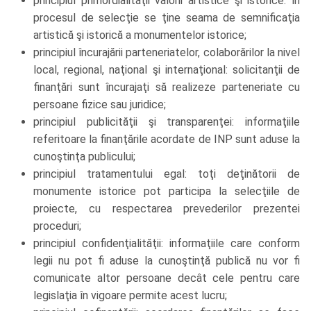
principiul primordialităţii valorii artistice şi istorice: în
procesul de selecţie se ţine seama de semnificaţia
artistică şi istorică a monumentelor istorice;
principiul încurajării parteneriatelor, colaborărilor la nivel
local, regional, naţional şi internaţional: solicitanţii de
finanţări sunt încurajaţi să realizeze parteneriate cu
persoane fizice sau juridice;
principiul publicităţii şi transparenţei: informaţiile
referitoare la finanţările acordate de INP sunt aduse la
cunoştinţa publicului;
principiul tratamentului egal: toţi deţinătorii de
monumente istorice pot participa la selecţiile de
proiecte, cu respectarea prevederilor prezentei
proceduri;
principiul confidenţialităţii: informaţiile care conform
legii nu pot fi aduse la cunoştinţă publică nu vor fi
comunicate altor persoane decât cele pentru care
legislaţia în vigoare permite acest lucru;