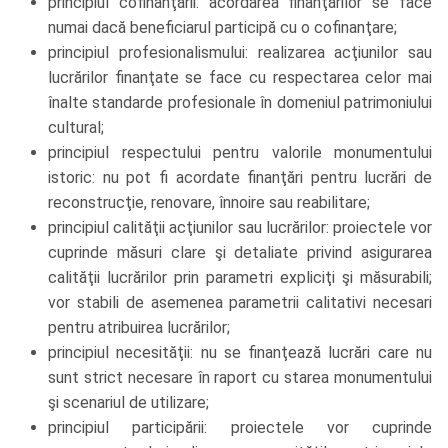
principiul cofinanţării: acordarea finanţărilor se face
numai dacă beneficiarul participă cu o cofinanţare;
principiul profesionalismului: realizarea acţiunilor sau
lucrărilor finanţate se face cu respectarea celor mai
înalte standarde profesionale în domeniul patrimoniului
cultural;
principiul respectului pentru valorile monumentului
istoric: nu pot fi acordate finanţări pentru lucrări de
reconstrucţie, renovare, înnoire sau reabilitare;
principiul calităţii acţiunilor sau lucrărilor: proiectele vor
cuprinde măsuri clare şi detaliate privind asigurarea
calităţii lucrărilor prin parametri expliciţi şi măsurabili;
vor stabili de asemenea parametrii calitativi necesari
pentru atribuirea lucrărilor;
principiul necesităţii: nu se finanţează lucrări care nu
sunt strict necesare în raport cu starea monumentului
şi scenariul de utilizare;
principiul participării: proiectele vor cuprinde