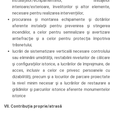
instalațiilor/echipamentelor, finisajelor
interioare/exterioare, învelitorilor și altor elemente,
necesare pentru realizarea intervențiilor;
procurarea și montarea echipamente şi dotărilor
aferente instalaţii pentru prevenirea şi stingerea
incendiilor, a celor pentru semnalizare şi avertizare
antiefracţie şi a celor pentru protecţia împotriva
trăsnetului;
lucrări de sistematizare verticală necesare controlului
sau eliminării umidităţii, restabilirii nivelurilor de călcare
şi configuraţiilor istorice, a lucrărilor de împrejmuire, de
acces, inclusiv a celor ce privesc persoanele cu
dizabilităţi, precum şi a locurilor de parcare proiectate
la nivel minim necesar şi a lucrărilor de restaurare a
grădinilor şi parcurilor istorice aferente monumentelor
istorice
VII. Contribuția proprie/atrasă