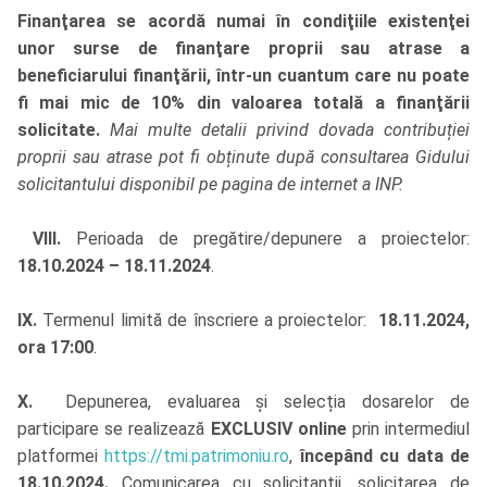
Finanţarea se acordă numai în condiţiile existenţei
unor surse de finanţare proprii sau atrase a
beneficiarului finanţării, într-un cuantum care nu poate
fi mai mic de 10% din valoarea totală a finanţării
solicitate.
Mai multe detalii privind dovada contribuției
proprii sau atrase pot fi obținute după consultarea Gidului
solicitantului disponibil pe pagina de internet a INP.
VIII.
Perioada de pregătire/depunere a proiectelor:
18.10.2024 – 18.11.2024
.
IX.
Termenul limită de înscriere a proiectelor:
18.11.2024,
ora 17:00
.
X.
Depunerea, evaluarea și selecția dosarelor de
participare se realizează
EXCLUSIV online
prin intermediul
platformei
https://tmi.patrimoniu.ro
,
începând cu data de
18.10.2024.
Comunicarea cu solicitanții, solicitarea de