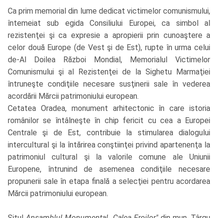
Ca prim memorial din lume dedicat victimelor comunismului,
întemeiat sub egida Consiliului Europei, ca simbol al
rezistenţei şi ca expresie a apropierii prin cunoaştere a
celor două Europe (de Vest şi de Est), rupte în urma celui
de-Al Doilea Război Mondial, Memorialul Victimelor
Comunismului şi al Rezistenţei de la Sighetu Marmaţiei
întruneşte condiţiile necesare susţinerii sale în vederea
acordării Mărcii patrimoniului european.
Cetatea Oradea, monument arhitectonic în care istoria
românilor se întâlneşte în chip fericit cu cea a Europei
Centrale şi de Est, contribuie la stimularea dialogului
intercultural şi la întărirea conştiinţei privind apartenenţa la
patrimoniul cultural şi la valorile comune ale Uniunii
Europene, întrunind de asemenea condiţiile necesare
propunerii sale în etapa finală a selecţiei pentru acordarea
Mărcii patrimoniului european.
Situl
Ansamblul Monumental „Calea Eroilor"
din mun. Târgu