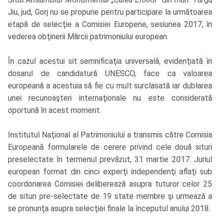
Jiu, jud, Gorj nu se propune pentru participare la următoarea
etapă de selecţie a Comisiei Europene, sesiunea 2017, în
vederea obţinerii Mărcii patrimoniului european.
În cazul acestui sit semnificaţia universală, evidenţiată în
dosarul de candidatură UNESCO, face ca valoarea
europeană a acestuia să fie cu mult surclasată iar dublarea
unei recunoaşteri internaţionale nu este considerată
oportună în acest moment.
Institutul Naţional al Patrimoniului a transmis către Comisia
Europeană formularele de cerere privind cele două situri
preselectate în termenul prevăzut, 31 martie 2017. Juriul
european format din cinci experţi independenţi aflaţi sub
coordonarea Comisiei deliberează asupra tuturor celor 25
de situri pre-selectate de 19 state membre şi urmează a
se pronunţa asupra selecţiei finale la începutul anului 2018.