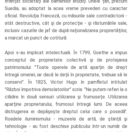
înfiinţat societăţi ale oamenilor erudiţi. Unele ţări, precum
Suedia, au adoptat la acea vreme prevederi cu caracter
oficial. Revoluţia Franceză, cu măsurile sale contradictorii -
atât destructive, cât şi de protecţie - şi răsturnările sale,
inclusiv cazurile de jaf de după naţionalizarea proprietăţilor,
a marcat un punct de cotitură.
Apoi s-au implicat intelectualii. În 1799, Goethe a impus
conceptul de proprietate colectivă şi de protejarea
patrimoniului: "Toate operele de artă aparţin de drept
întregii omeniri, iar dacă le deţii în proprietate, trebuie să le
conservi". În 1825, Victor Hugo în pamfletul intitulat
"Război împotriva demolatorilor" scria: "Ne putem referi la o
clădire în două sensuri: utilizarea şi frumuseţe. Utilizarea
aparţine proprietarului, frumosul întregii lumi. De aceea
distrugerea ei depăşeşte dreptul celui care o posedă".
Roadele iluminismului - muzeele de artă, de ştiinţă şi
tehnologie - au fost deschise publicului într-un număr de