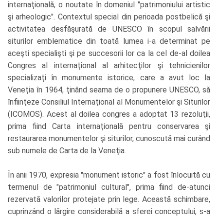
internaţională, o noutate în domeniul "patrimoniului artistic
şi arheologic". Contextul special din perioada postbelică şi
activitatea desfăşurată de UNESCO în scopul salvării
siturilor emblematice din toată lumea i-a determinat pe
aceşti specialişti şi pe succesorii lor ca la cel de-al doilea
Congres al internaţional al arhitecţilor şi tehnicienilor
specializaţi în monumente istorice, care a avut loc la
Veneţia în 1964, ţinând seama de o propunere UNESCO, să
înfiinţeze Consiliul Internaţional al Monumentelor şi Siturilor
(ICOMOS). Acest al doilea congres a adoptat 13 rezoluţii,
prima fiind Carta internaţională pentru conservarea şi
restaurarea monumentelor şi siturilor, cunoscută mai curând
sub numele de Carta de la Veneţia.
În anii 1970, expresia "monument istoric" a fost înlocuită cu
termenul de "patrimoniul cultural", prima fiind de-atunci
rezervată valorilor protejate prin lege. Această schimbare,
cuprinzând o lărgire considerabilă a sferei conceptului, s-a