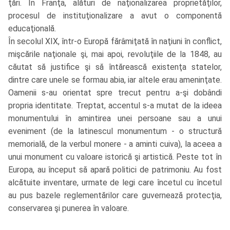
ţări. În Franţa, alături de naţionalizarea proprietăţilor,
procesul de instituţionalizare a avut o componentă
educaţională.
În secolul XIX, într-o Europă fărâmiţată în naţiuni în conflict,
mişcările naţionale şi, mai apoi, revoluţiile de la 1848, au
căutat să justifice şi să întărească existenţa statelor,
dintre care unele se formau abia, iar altele erau ameninţate.
Oamenii s-au orientat spre trecut pentru a-şi dobândi
propria identitate. Treptat, accentul s-a mutat de la ideea
monumentului în amintirea unei persoane sau a unui
eveniment (de la latinescul monumentum - o structură
memorială, de la verbul monere - a aminti cuiva), la aceea a
unui monument cu valoare istorică şi artistică. Peste tot în
Europa, au început să apară politici de patrimoniu. Au fost
alcătuite inventare, urmate de legi care încetul cu încetul
au pus bazele reglementărilor care guvernează protecţia,
conservarea şi punerea în valoare.