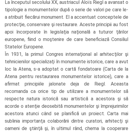
La începutul secolului XX, austriacul Aloïs Riegl a avansat o
tipologie a monumentelor după o serie de valori pe care le-
a atribuit fiecărui monument. El a accentuat conceptele de
protecţie, conservare şi restaurare. Aceste principii au fost
apoi încorporate în legislaţia naţională a tuturor ţărilor
europene, fiind o moştenire de care beneficiază Consiliul
Statelor Europene.
În 1931, la primul Congres internaţional al arhitecţilor şi
tehnicienilor specializaţi în monumente istorice, care a avut
loc la Atena, s-a adoptat o cartă fondatoare (Carta de la
Atena pentru restaurarea monumentelor istorice), care a
afirmat principiile jalonate deja de Riegl. Aceasta
recomanda ca orice tip de utilizare a monumentelor să
respecte natura istorică sau artistică a acestora şi să
acorde o atenţie deosebită monumentelor şi împrejurimilor
acestora atunci când se planifică un proiect. Carta mai
sublinia importanţa colaborării dintre curatori, arhitecţi şi
oameni de ştiinţă şi, în ultimul rând, chema la cooperare