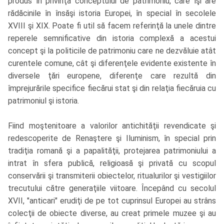
produs în privinţa conceptului de patrimoniu, care îşi are
rădăcinile în însăşi istoria Europei, în special în secolele
XVIII şi XIX. Poate fi util să facem referinţă la unele dintre
reperele semnificative din istoria complexă a acestui
concept şi la politicile de patrimoniu care ne dezvăluie atât
curentele comune, cât şi diferenţele evidente existente în
diversele ţări europene, diferenţe care rezultă din
împrejurările specifice fiecărui stat şi din relaţia fiecăruia cu
patrimoniul şi istoria.
Fiind moştenitoare a valorilor antichităţii revendicate şi
redescoperite de Renaştere şi Iluminism, în special prin
tradiţia romană şi a papalităţii, protejarea patrimoniului a
intrat în sfera publică, religioasă şi privată cu scopul
conservării şi transmiterii obiectelor, ritualurilor şi vestigiilor
trecutului către generaţiile viitoare. Începând cu secolul
XVII, "anticari" erudiţi de pe tot cuprinsul Europei au strâns
colecţii de obiecte diverse, au creat primele muzee şi au