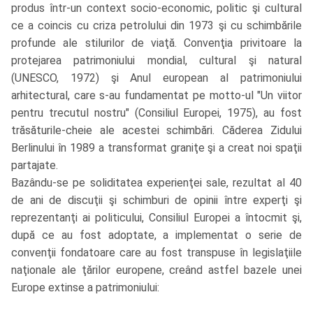
produs într-un context socio-economic, politic şi cultural
ce a coincis cu criza petrolului din 1973 şi cu schimbările
profunde ale stilurilor de viaţă. Convenţia privitoare la
protejarea patrimoniului mondial, cultural şi natural
(UNESCO, 1972) şi Anul european al patrimoniului
arhitectural, care s-au fundamentat pe motto-ul "Un viitor
pentru trecutul nostru" (Consiliul Europei, 1975), au fost
trăsăturile-cheie ale acestei schimbări. Căderea Zidului
Berlinului în 1989 a transformat graniţe şi a creat noi spaţii
partajate.
Bazându-se pe soliditatea experienţei sale, rezultat al 40
de ani de discuţii şi schimburi de opinii între experţi şi
reprezentanţi ai politicului, Consiliul Europei a întocmit şi,
după ce au fost adoptate, a implementat o serie de
convenţii fondatoare care au fost transpuse în legislaţiile
naţionale ale ţărilor europene, creând astfel bazele unei
Europe extinse a patrimoniului: