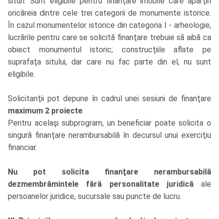
situri. Sunt eligibile pentru finanţare imobile care aparţin
oricăreia dintre cele trei categorii de monumente istorice.
În cazul monumentelor istorice din categoria I - arheologie,
lucrările pentru care se solicită finanţare trebuie să aibă ca
obiect monumentul istoric; construcţiile aflate pe
suprafaţa sitului, dar care nu fac parte din el, nu sunt
eligibile.
Solicitanţii pot depune în cadrul unei sesiuni de finanţare
maximum 2 proiecte
.
Pentru acelaşi subprogram, un beneficiar poate solicita o
singură finanţare nerambursabilă în decursul unui exerciţiu
financiar.
Nu pot solicita finanţare nerambursabilă
dezmembrămintele fără personalitate juridică
ale
persoanelor juridice, sucursale sau puncte de lucru.