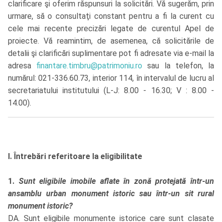
clarificare şi oferim răspunsuri la solicitări. Vă sugerăm, prin
urmare, să o consultaţi constant pentru a fi la curent cu
cele mai recente precizări legate de curentul Apel de
proiecte. Vă reamintim, de asemenea, că solicitările de
detalii şi clarificări suplimentare pot fi adresate via e-mail la
adresa
finantare.timbru@patrimoniu.ro
sau la telefon, la
numărul: 021-336.60.73, interior 114, în intervalul de lucru al
secretariatului institutului (L-J: 8.00 - 16.30; V : 8.00 -
14.00).
I. Întrebări referitoare la eligibilitate
1.
Sunt eligibile imobile aflate în zonă protejată într-un
ansamblu urban monument istoric sau într-un sit rural
monument istoric?
DA. Sunt eligibile monumente istorice care sunt clasate