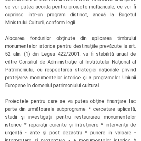
se vor putea acorda pentru proiecte multianuale, ce vor fi
cuprinse într-un program distinct, anexă la Bugetul
Ministrului Culturii, conform legii.
Alocarea fondurilor obţinute din aplicarea timbrului
monumentelor istorice pentru destinaţiile prevăzute la art.
52 alin. (1) din Legea 422/2001, va fi stabilită anual de
către Consiliul de Administraţie al Institutului Naţional al
Patrimoniului, cu respectarea strategiei naţionale privind
protejarea monumentelor istorice şi a programelor Uniunii
Europene în domeniul patrimoniului cultural.
Proiectele pentru care se va putea obţine finanţare fac
parte din următoarele subprograme: * cercetare aplicată,
studii şi investigaţii pentru restaurarea monumentelor
istorice * reparaţii curente şi întreţinere * intervenţii de
urgenţă - ante şi post dezastru * punere în valoare -
interpretare şi prezentare - a monumentelor istorice *