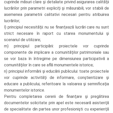
cuprinde măsuri clare şi detaliate privind asigurarea calităţii
lucrărilor prin parametri expliciţi şi măsurabili; vor stabili de
asemenea parametrii calitativi necesari pentru atribuirea
lucrărilor;
l) principiul necesităţii: nu se finanţează lucrări care nu sunt
strict necesare în raport cu starea monumentului şi
scenariul de utilizare;
m) principiul participării: proiectele vor cuprinde
componente de implicare a comunităţilor patrimoniale sau
se vor baza în întregime pe dimensiunea participativă a
comunităţilor în care se află monumentele istorice;
n) principiul informării şi educării publicului: toate proiectele
vor cuprinde activităţi de informare, conştientizare şi
educare a publicului, referitoare la valoarea şi semnificaţia
monumentelor istorice.
Pentru completarea cererii de finanţare şi pregătirea
documentelor solicitate prin apel este necesară asistenţă
de specialitate din partea unor profesionişti cu experienţă