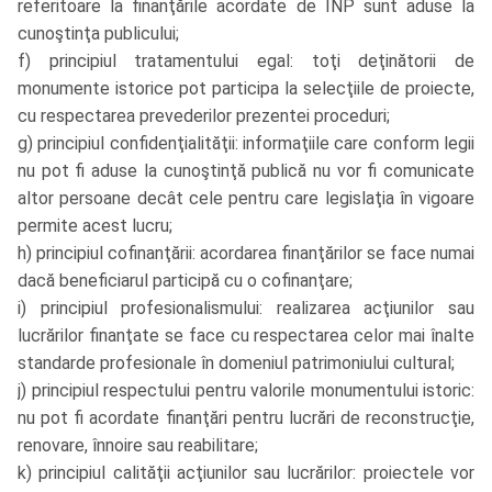
referitoare la finanţările acordate de INP sunt aduse la
cunoştinţa publicului;
f) principiul tratamentului egal: toţi deţinătorii de
monumente istorice pot participa la selecţiile de proiecte,
cu respectarea prevederilor prezentei proceduri;
g) principiul confidenţialităţii: informaţiile care conform legii
nu pot fi aduse la cunoştinţă publică nu vor fi comunicate
altor persoane decât cele pentru care legislaţia în vigoare
permite acest lucru;
h) principiul cofinanţării: acordarea finanţărilor se face numai
dacă beneficiarul participă cu o cofinanţare;
i) principiul profesionalismului: realizarea acţiunilor sau
lucrărilor finanţate se face cu respectarea celor mai înalte
standarde profesionale în domeniul patrimoniului cultural;
j) principiul respectului pentru valorile monumentului istoric:
nu pot fi acordate finanţări pentru lucrări de reconstrucţie,
renovare, înnoire sau reabilitare;
k) principiul calităţii acţiunilor sau lucrărilor: proiectele vor