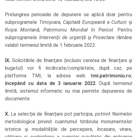
Prelungirea perioadei de depunere se aplică doar pentru
subprogramele
Timişoara, Capitală Europeană a Culturii
şi
Roşia Montană, Patrimoniu Mondial în Pericol
. Pentru
subprogramele
Intervenţii de urgenţă
şi
Proiectare
rămâne
valabil termenul limită de 1 februarie 2022.
IX.
Solicitările de finanţare (inclusiv cererea de finanţare şi
bugetul) vor fi încărcate/completate, după caz, pe
platforma TMI, la adresa web
tmi.patrimoniu.ro
,
începând cu data de 3 ianuarie 2022
. După termenul
limită, sistemul informatic nu mai permite depunerea de
documente.
X.
La selecţia de finanţare pot participa, potrivit Normelor
metodologice privind cuantumul timbrului monumentelor
istorice şi modalităţile de percepere, încasare, virare,
utilizare şi evidenţiere a sumelor rezultate din aplicarea