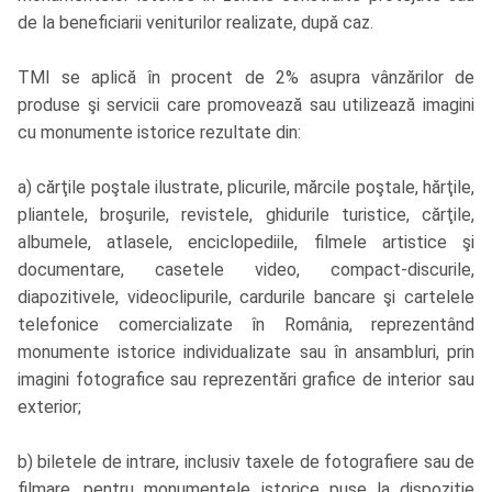
de la beneficiarii veniturilor realizate, după caz.
TMI se aplică în procent de 2% asupra vânzărilor de
produse şi servicii care promovează sau utilizează imagini
cu monumente istorice rezultate din:
a) cărţile poştale ilustrate, plicurile, mărcile poştale, hărţile,
pliantele, broşurile, revistele, ghidurile turistice, cărţile,
albumele, atlasele, enciclopediile, filmele artistice şi
documentare, casetele video, compact-discurile,
diapozitivele, videoclipurile, cardurile bancare şi cartelele
telefonice comercializate în România, reprezentând
monumente istorice individualizate sau în ansambluri, prin
imagini fotografice sau reprezentări grafice de interior sau
exterior;
b) biletele de intrare, inclusiv taxele de fotografiere sau de
filmare, pentru monumentele istorice puse la dispoziţie