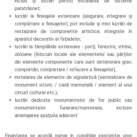
includ şi lucrări pentru instalarea de sisteme
paratrăsnet;
lucrări la finisajele exterioare (asigurare, integrare şi
completare a finisajelor); pot include şi mici lucrări de
restaurare de componente artistice, integrate în
aparatul decorativ al faţadelor;
lucrări la tâmplăriile exterioare - porţi, ferestre, vitrine,
obloane (înlocuiri locale ale elementelor sau părţilor
din elemente componente care sunt deteriorare grav;
completări; completare / refacere a finisajelor);
instalarea de elemente de signaletică (semnalizare de
monument istoric / casă memorială / element al unui
circuit cultural etc.);
lucrări dedicate monumentelor de for public sau
monumentelor funerare/memoriale, inclusiv
amenajarea spaţiului adiacent.
Finanţarea se acordă numai în condiţiile existenţei unor