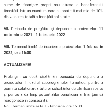
surse de finanţare proprii sau atrase a beneficiarului
finanţării, într-un cuantum care nu poate fi mai mic de 10%
din valoarea totală a finanţării solicitate.
VII.
Perioada de pregătire şi depunere a proiectelor:
11
octombrie 2021 - 1 februarie 2022
.
VIII.
Termenul limită de înscriere a proiectelor:
1 februarie
2022, ora 16:00
.
ACTUALIZARE!
Prelungim cu două săptămâni perioada de depunere a
proiectelor în cadrul subprogramelor tematice, pentru a
permite soluţionarea tuturor solicitărilor de clarificări sosite
şi pentru a da timp potenţialilor beneficiari ai finanţării să
reacţioneze în consecinţă.
Noul termen limită este 15 februarie, ora 16:00.