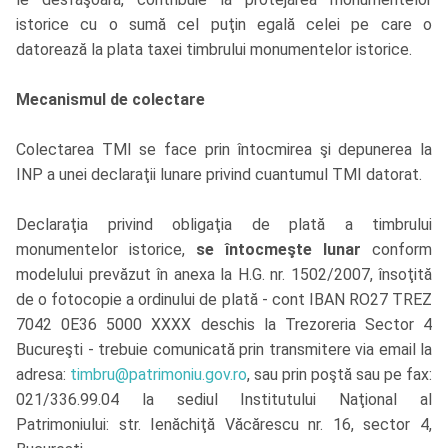
istorice cu o sumă cel puţin egală celei pe care o
datorează la plata taxei timbrului monumentelor istorice.
Mecanismul de colectare
Colectarea TMI se face prin întocmirea şi depunerea la
INP a unei declaraţii lunare privind cuantumul TMI datorat.
Declaraţia privind obligaţia de plată a timbrului
monumentelor istorice,
se întocmeşte lunar
conform
modelului prevăzut în anexa la H.G. nr. 1502/2007, însoţită
de o fotocopie a ordinului de plată - cont IBAN RO27 TREZ
7042 0E36 5000 XXXX deschis la Trezoreria Sector 4
Bucureşti - trebuie comunicată prin transmitere via email la
adresa:
timbru@patrimoniu.gov.ro
, sau prin poştă sau pe fax:
021/336.99.04 la sediul Institutului Naţional al
Patrimoniului: str. Ienăchiţă Văcărescu nr. 16, sector 4,