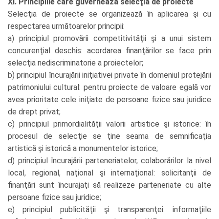
XI. Principiile care guvernează selecţia de proiecte
Selecţia de proiecte se organizează în aplicarea şi cu
respectarea următoarelor principii:
a) principiul promovării competitivităţii şi a unui sistem
concurenţial deschis: acordarea finanţărilor se face prin
selecţia nediscriminatorie a proiectelor;
b) principiul încurajării iniţiativei private în domeniul protejării
patrimoniului cultural: pentru proiecte de valoare egală vor
avea prioritate cele iniţiate de persoane fizice sau juridice
de drept privat;
c) principiul primordialităţii valorii artistice şi istorice: în
procesul de selecţie se ţine seama de semnificaţia
artistică şi istorică a monumentelor istorice;
d) principiul încurajării parteneriatelor, colaborărilor la nivel
local, regional, naţional şi internaţional: solicitanţii de
finanţări sunt încurajaţi să realizeze parteneriate cu alte
persoane fizice sau juridice;
e) principiul publicităţii şi transparenţei: informaţiile