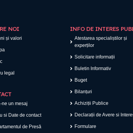
RE NOI
INFO DE INTERES PUB
ni și valori
Atestarea specialiștilor și
experților
pa
Solicitare informații
ic
Buletin Informativ
u legal
Buget
Bilanțuri
TACT
Achiziții Publice
-ne un mesaj
Declarații de Avere si Inter
u si Date de contact
Formulare
rtamentul de Presă