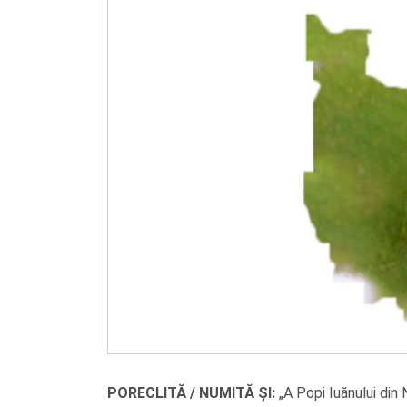
PORECLITĂ / NUMITĂ ȘI:
„A Popi Iuănului din