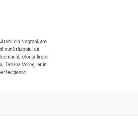
sătenii din Negreni, are
 să pună războiul de
crării fibrelor și firelor
, Tatiana Vereș, iar în
perfecționat.