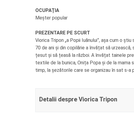
OCUPAȚIA
Meșter popular
PREZENTARE PE SCURT
Viorica Tripon „a Popii Iuănului”, așa cum o știu 
70 de ani și din copilărie a învățat să urzească,
țesut și să țeasă la război. A învățat tainele prelu
textile de la bunica, Onița Popa și de la mama sa
timp, la șezătorile care se organizau în sat s-a 
Detalii despre Viorica Tripon