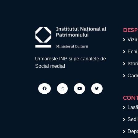
DESP
Viziu
Echi
Urmărește INP și pe canalele de
Istor
Social media!
Cadr
CON
Lasă
Sedi
Depa