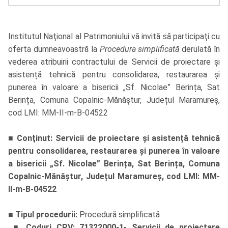
Institutul Naţional al Patrimoniului vă invită să participaţi cu
oferta dumneavoastră la
Procedura simplificată
derulată în
vederea atribuirii contractului de Servicii de proiectare și
asistență tehnică pentru consolidarea, restaurarea și
punerea în valoare a bisericii „Sf. Nicolae” Berința, Sat
Berința, Comuna Copalnic-Mănăștur, Județul Maramureș,
cod LMI: MM-II-m-B-04522
■
Conţinut: Servicii de proiectare și asistență tehnică
pentru consolidarea, restaurarea și punerea în valoare
a bisericii „Sf. Nicolae” Berința, Sat Berința, Comuna
Copalnic-Mănăștur, Județul Maramureș, cod LMI: MM-
II-m-B-04522
■
Tipul procedurii:
Procedură simplificată
■
Coduri CPV: 71322000-1- Servicii de proiectare