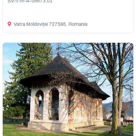
SV-II-m-A-05673.01
Vatra Moldoviței 727595, Romania