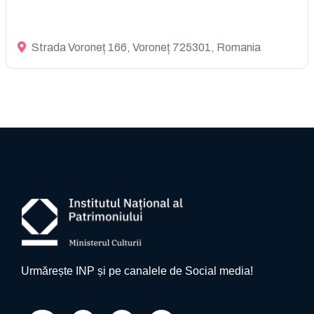
Strada Voroneț 166, Voroneț 725301, Romania
Urmărește INP și pe canalele de Social media!