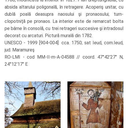
absida altarului poligonală, în retragere. Acoperiş unitar, cu
dublă poală deasupra naosului şi pronaosului; turn-
clopotniţă pe pronaos. La interior este de remarcat bolta
pe bârne în consolă, cu trei retrageri succesive şi intradosul
decorat cu arcaturi. Pictură murală din 1782.
UNESCO - 1999 [904-004]: cca. 1750; sat Ieud, com.Ieud,
jud. Maramureş
RO-LMI - cod MM-II-m-A-04588 // coord. 47°42'27" N,
24°12'17" E