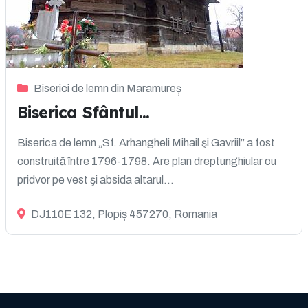
Biserici de lemn din Maramureș
Biserica Sfântul...
Biserica de lemn „Sf. Arhangheli Mihail şi Gavriil” a fost
construită între 1796-1798. Are plan dreptunghiular cu
pridvor pe vest şi absida altarul...
DJ110E 132, Plopiș 457270, Romania