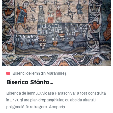
Biserici de lemn din Maramureș
Biserica Sfânta...
Biserica de lemn „Cuvioasa Paraschiva” a fost construită
în 1770 şi are plan dreptunghiular, cu absida altarului
poligonală, în retragere. Acoperiş...