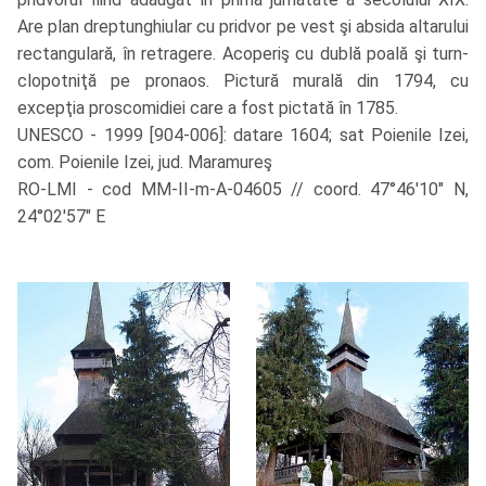
Are plan dreptunghiular cu pridvor pe vest şi absida altarului
rectangulară, în retragere. Acoperiş cu dublă poală şi turn-
clopotniţă pe pronaos. Pictură murală din 1794, cu
excepţia proscomidiei care a fost pictată în 1785.
UNESCO - 1999 [904-006]: datare 1604; sat Poienile Izei,
com. Poienile Izei, jud. Maramureş
RO-LMI - cod MM-II-m-A-04605 // coord. 47°46'10" N,
24°02'57" E