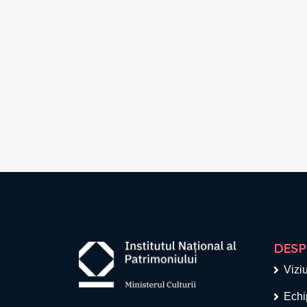
DESP
Viziu
Echi