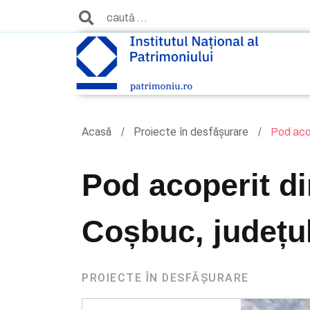
Acasă
Proiecte în desfășurare
Pod acop
Pod acoperit d
Coșbuc, județul
PROIECTE ÎN DESFĂȘURARE