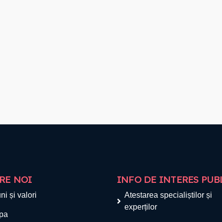
RE NOI
INFO DE INTERES PUB
ni și valori
Atestarea specialiștilor și
experților
pa