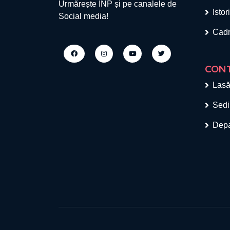
Urmărește INP și pe canalele de
Istor
Social media!
Cadr
CON
Lasă
Sedi
Depa