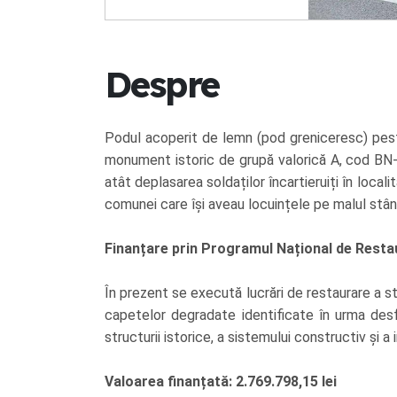
Despre
Podul acoperit de lemn (pod greniceresc) pest
monument istoric de grupă valorică A, cod BN-
atât deplasarea soldaților încartieruiți în locali
comunei care își aveau locuințele pe malul stâng
Finanțare prin Programul Național de Resta
În prezent se execută lucrări de restaurare a s
capetelor degradate identificate în urma desfa
structurii istorice, a sistemului constructiv și a
Valoarea finanțată: 2.769.798,15 lei