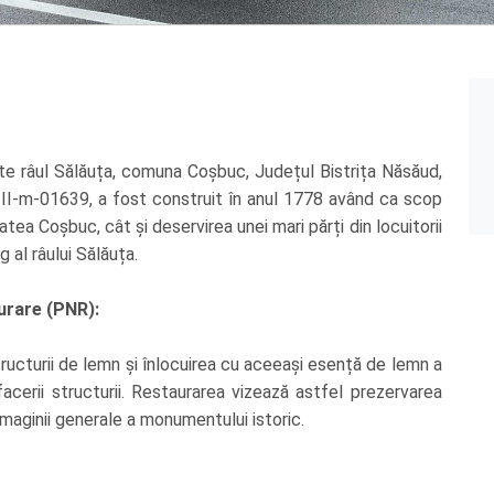
e râul Sălăuța, comuna Coșbuc, Județul Bistrița Năsăud,
II-m-01639, a fost construit în anul 1778 având ca scop
tatea Coșbuc, cât și deservirea unei mari părți din locuitorii
 al râului Sălăuța.
urare (PNR):
tructurii de lemn și înlocuirea cu aceeași esență de lemn a
cerii structurii. Restaurarea vizează astfel prezervarea
 imaginii generale a monumentului istoric.