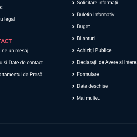
Solicitare informații
ic
Buletin Informativ
u legal
Buget
Bilanțuri
TACT
Achiziții Publice
-ne un mesaj
Declarații de Avere si Inter
u si Date de contact
Formulare
rtamentul de Presă
Date deschise
Mai multe..