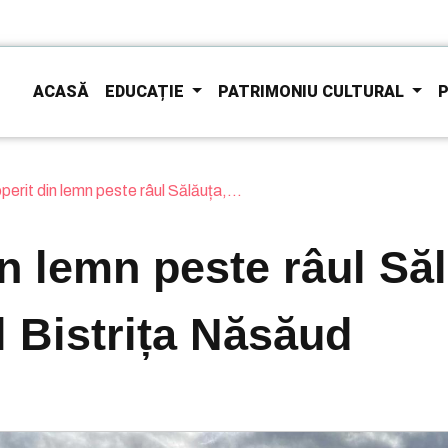
ACASĂ
EDUCAȚIE
PATRIMONIU CULTURAL
P
erit din lemn peste râul Sălăuța,...
in lemn peste râul Să
 Bistrița Năsăud