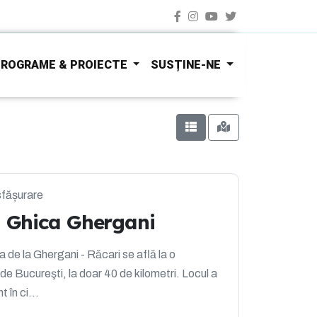
ROGRAME & PROIECTE
SUSȚINE-NE
sfășurare
 Ghica Ghergani
 de la Ghergani - Răcari se află la o
de Bucureşti, la doar 40 de kilometri. Locul a
 în ci...