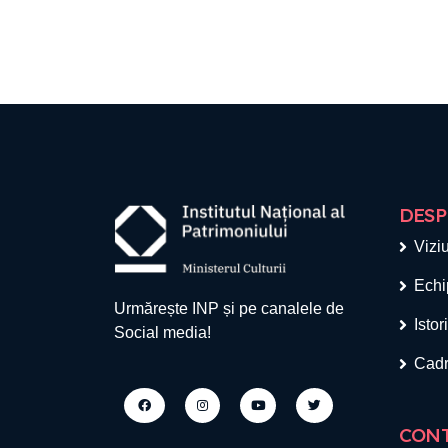
DESP
Viziu
Echi
Urmărește INP și pe canalele de
Istor
Social media!
Cadr
CON