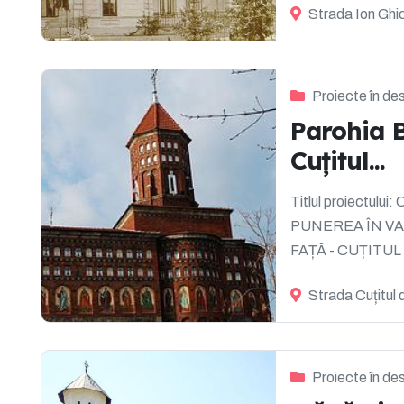
Strada Ion Ghi
Proiecte în de
Parohia 
Cuțitul...
Titlul proiectu
PUNEREA ÎN VA
FAȚĂ - CUȚITUL
VO...
Strada Cuțitul 
Proiecte în de