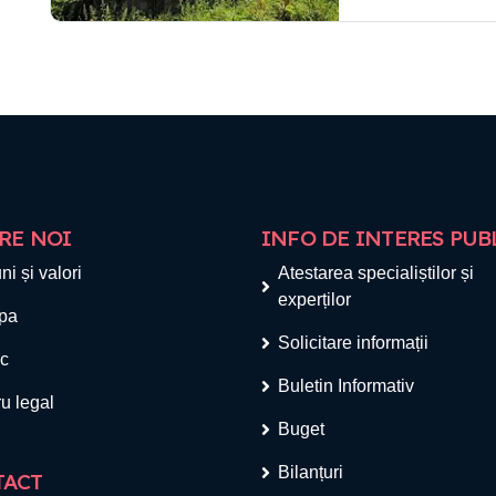
RE NOI
INFO DE INTERES PUB
ni și valori
Atestarea specialiștilor și
experților
pa
Solicitare informații
ic
Buletin Informativ
u legal
Buget
Bilanțuri
TACT