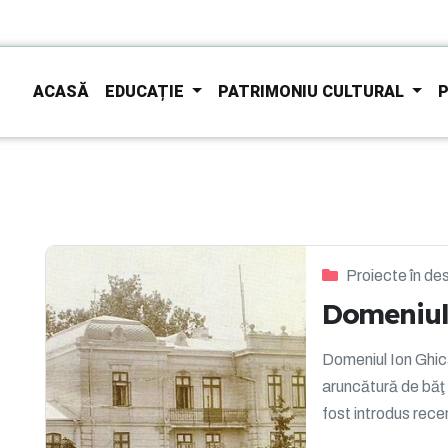
ACASĂ
EDUCAȚIE
PATRIMONIU CULTURAL
P
Proiecte în de
Domeniul
Domeniul Ion Ghica
aruncătură de băţ 
fost introdus recent