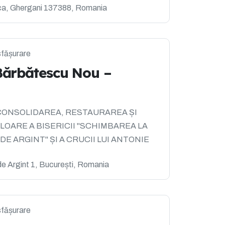
ca, Ghergani 137388, Romania
sfășurare
Bărbătescu Nou –
lui: CONSOLIDAREA, RESTAURAREA ȘI
LOARE A BISERICII "SCHIMBAREA LA
 DE ARGINT" ȘI A CRUCII LUI ANTONIE
de Argint 1, București, Romania
sfășurare