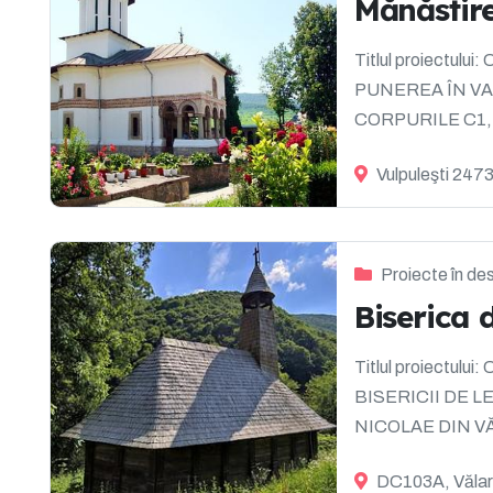
Mănăstir
Titlul proiectu
PUNEREA ÎN VA
CORPURILE C1, C
Vulpuleşti 247
Proiecte în de
Biserica 
Titlul proiect
BISERICII DE 
NICOLAE DIN VĂ
TOPLIȚA (...
DC103A, Vălar