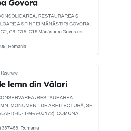
ea Govora
lui: CONSOLIDAREA, RESTAURAREA ȘI
LOARE A SFINTEI MĂNĂSTIRI GOVORA:
2, C3, C15, C16 Mănăstirea Govora es...
389, Romania
sfășurare
de lemn din Vălari
ului: CONSERVAREA /RESTAURAREA
LEMN, MONUMENT DE ARHITECTURĂ, SF.
LARI (HD-II-M-A-03472), COMUNA
i 337488, Romania